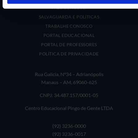
FALE CONOSCO
SALVAGUARDA E POLÍTICAS
TRABALHE CONOSCO
PORTAL EDUCACIONAL
PORTAL DE PROFESSORES
POLÍTICA DE PRIVACIDADE
Rua Galícia, N°34 – Adrianópolis
Manaus – AM, 69060-625
CNPJ: 34.487.157/0001-05
Centro Educacional Pingo de Gente LTDA
(92) 3236-0000
(92) 3236-0017