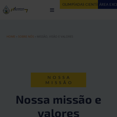
OLIMPÍADAS CIENTÍFICAS
ÁREA EXC
AG
≡
HOME
»
SOBRE NÓS
»
MISSÃO, VISÃO E VALORES
NOSSA
MISSÃO
Nossa missão e
valores