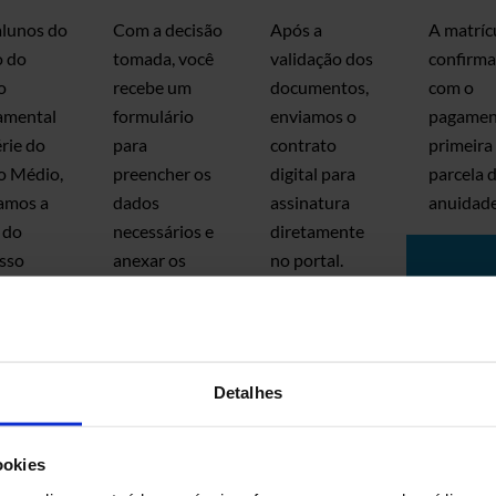
alunos do
Com a decisão
Após a
A matríc
o do
tomada, você
validação dos
confirm
o
recebe um
documentos,
com o
amental
formulário
enviamos o
pagamen
érie do
para
contrato
primeira
o Médio,
preencher os
digital para
parcela 
zamos a
dados
assinatura
anuidade
 do
necessários e
diretamente
sso
anexar os
no portal.
ivo
documentos
ficatório.
obrigatórios
ipe da
taria
Detalhes
ará a
enviará o
 e o
ookies
eúdo