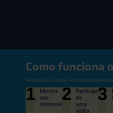
Como funciona o
Conheça, passo a passo, como sua família pode faz
1
2
3
Mostre
Participe
seu
de
interesse
uma
visita