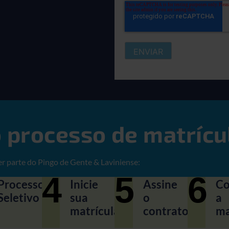
 processo de matrícu
er parte do Pingo de Gente & Laviniense:
4
5
6
Processo
Inicie
Assine
Co
Seletivo
sua
o
a
matrícula
contrato
ma