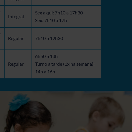
º
Seg a qui: 7h10 a 17h30
Integral
Sex: 7h10 a 17h
º
Regular
7h10 a 12h30
6h50 a 13h
Regular
Turno a tarde (1x na semana):
14h a 16h