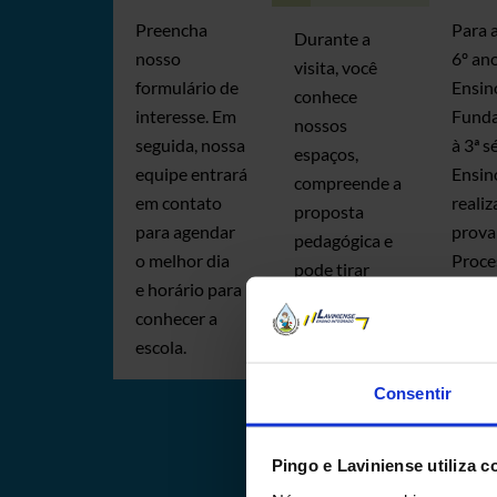
Preencha
Para 
Durante a
nosso
6º an
visita, você
formulário de
Ensin
conhece
interesse. Em
Fund
nossos
seguida, nossa
à 3ª s
espaços,
equipe entrará
Ensin
compreende a
em contato
reali
proposta
para agendar
prova
pedagógica e
o melhor dia
Proce
pode tirar
e horário para
Selet
todas as suas
conhecer a
Classi
dúvidas com
escola.
A equ
nossa equipe.
Secre
Consentir
agend
data, 
edital
Pingo e Laviniense utiliza c
cont