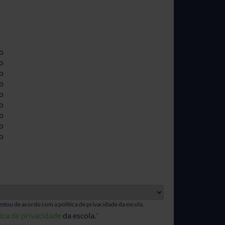
o
o
o
o
o
o
o
o
o
estou de acordo com a política de privacidade da escola.
tica de privacidade
da escola.
*