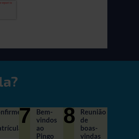
la?
7
8
nfirme
Bem-
Reunião
vindos
de
trícula
ao
boas-
Pingo
vindas