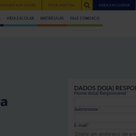
AGENDE SUA VISITA
TOUR VIRTUAL
ÁREA EXCLUSIVA
S
VIDA ESCOLAR
MATRÍCULAS
FALE CONOSCO
DADOS DO(A) RESPO
Nome do(a) Responsável
*
ta
Sobrenome
*
E-mail
*