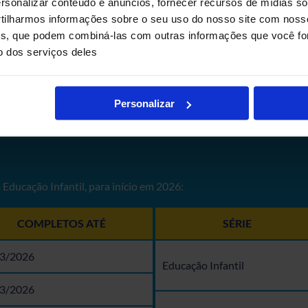
sonalizar conteúdo e anúncios, fornecer recursos de mídias soc
amático.
ilharmos informações sobre o seu uso do nosso site com noss
ises, que podem combiná-las com outras informações que você fo
o dos serviços deles
Personalizar
 Educação Infantil, para início em 2026:
COMPLETOS ATÉ
SÉRIE
3/2026
Educação Infantil
3/2026