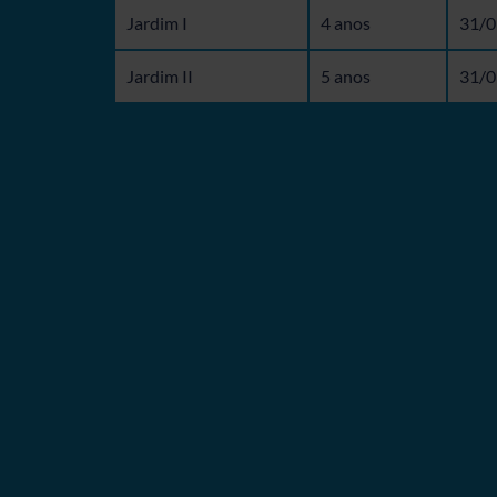
Jardim I
4 anos
31/0
Jardim II
5 anos
31/0