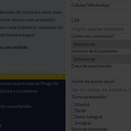
Celular/WhatsApp
*
décadas de história e amor pela
ormar alunos com propósito,
CPF
*
mos cada trajetória, cuidando do
e forma integral.
Como nos conheceu?
*
os com sentido.
Número de Estudantes
*
Olá, meu nome é
Tayane Moura
Data de nascimento
*
,
sou responsável pela equipe de
Nome da escola atual
*
novas matrículas no Pingo de
Gente e Laviniense
Turno pretendido
*
Manhã
e a sua família
Tarde
Semi-Integral
Integral
?
Série de interesse:
*