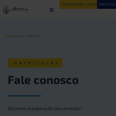
OLIMPÍADAS CIENTÍFICAS
ÁREA EXC
AG
≡
HOME
»
FALE CONOSCO
MATRÍCULAS
Fale conosco
Estamos à espera do seu contato!