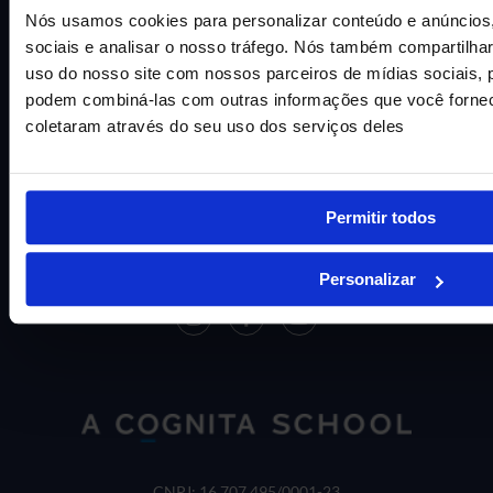
Nós usamos cookies para personalizar conteúdo e anúncios,
Rua Galícia, N°34 – Adrianópolis
sociais e analisar o nosso tráfego. Nós também compartilh
Manaus – AM, 69060-625
uso do nosso site com nossos parceiros de mídias sociais, p
CNPJ: 34.487.157/0001-05
podem combiná-las com outras informações que você fornec
coletaram através do seu uso dos serviços deles
Centro Educacional Pingo de Gente LTDA
(92) 3236-0000
Permitir todos
(92) 3236-0017
(92) 3236-0108
Personalizar
CNPJ: 16.707.495/0001-23