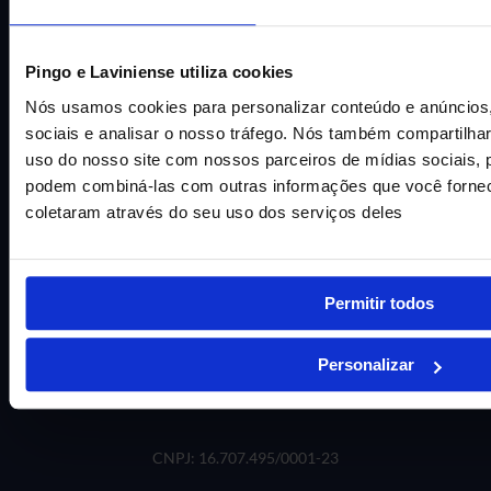
Manaus – AM, 69060-625
CNPJ: 34.487.157/0001-05
Pingo e Laviniense utiliza cookies
Nós usamos cookies para personalizar conteúdo e anúncios,
Centro Educacional Pingo de Gente LTDA
sociais e analisar o nosso tráfego. Nós também compartilh
uso do nosso site com nossos parceiros de mídias sociais, p
(92) 3236-0000
podem combiná-las com outras informações que você fornec
(92) 3236-0017
coletaram através do seu uso dos serviços deles
(92) 3236-0108
Permitir todos
Personalizar
CNPJ: 16.707.495/0001-23