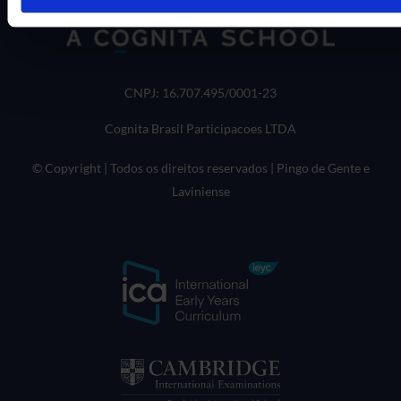
CNPJ: 16.707.495/0001-23
Cognita Brasil Participacoes LTDA
© Copyright | Todos os direitos reservados | Pingo de Gente e
Laviniense