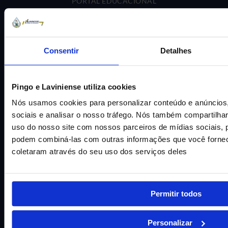
PORTAL EDUCACIONAL
PORTAL DE PROFESSORES
POLÍTICA DE PRIVACIDADE
Consentir
Detalhes
Rua Galícia, N°34 – Adrianópolis
Manaus – AM, 69060-625
Pingo e Laviniense utiliza cookies
CNPJ: 34.487.157/0001-05
Nós usamos cookies para personalizar conteúdo e anúncios,
sociais e analisar o nosso tráfego. Nós também compartilh
Centro Educacional Pingo de Gente LTDA
uso do nosso site com nossos parceiros de mídias sociais, p
podem combiná-las com outras informações que você fornec
(92) 3236-0000
coletaram através do seu uso dos serviços deles
(92) 3236-0017
(92) 3236-0108
Permitir todos
Personalizar