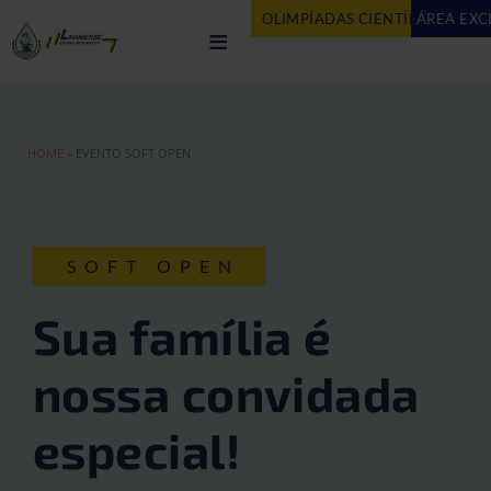
OLIMPÍADAS CIENTÍFICAS
ÁREA EXC
AG
≡
HOME
»
EVENTO SOFT OPEN
SOFT OPEN
Sua família é
nossa convidada
especial!