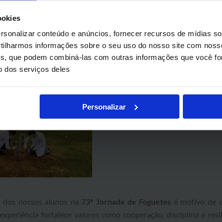
ookies
sonalizar conteúdo e anúncios, fornecer recursos de mídias soc
ilharmos informações sobre o seu uso do nosso site com noss
ises, que podem combiná-las com outras informações que você fo
o dos serviços deles
Personalizar
o dos nossos alunos na
73ª Jornada de Foguetes
é motivo de o
experiência fortalece valores como cooperação, disciplina e res