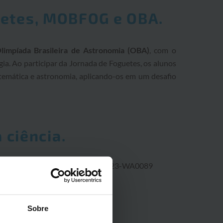
uetes, MOBFOG e OBA.
limpíada Brasileira de Astronomia (OBA)
, com o
gia. Ao participar da Jornada de Foguetes, os alunos
matemática e astronomia, aplicando-os em um desafio
 ciência.
Sobre