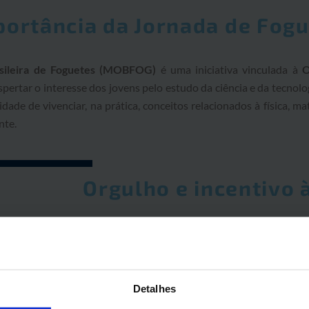
portância da Jornada de Fog
sileira de Foguetes (MOBFOG)
é uma iniciativa vinculada à
O
spertar o interesse dos jovens pelo estudo da ciência e da tecnolo
dade de vivenciar, na prática, conceitos relacionados à física, 
nte.
Orgulho e incentivo à
Detalhes