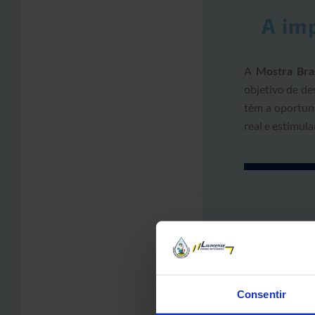
A im
A
Mostra Bra
objetivo de de
têm a oportuni
real e estimula
Consentir