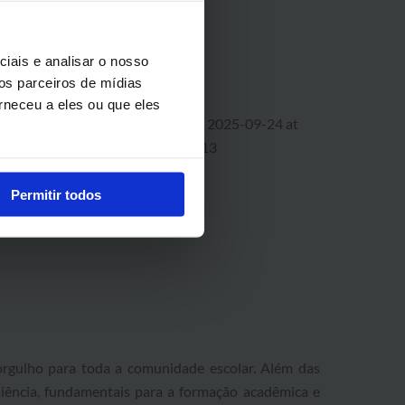
iais e analisar o nosso
os parceiros de mídias
rneceu a eles ou que eles
Permitir todos
rgulho para toda a comunidade escolar. Além das
iliência, fundamentais para a formação acadêmica e