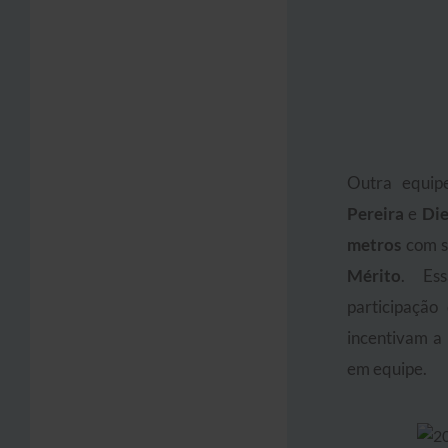
Outra equip
Pereira
e
Di
metros
com s
Mérito
. Es
participação
incentivam a 
em equipe.